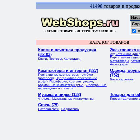
41498
товаров в прода
Наст
Сор
п
КАТАЛОГ ТОВАРОВ ИНТЕРНЕТ-МАГАЗИНОВ
КАТАЛОГ ТОВАРОВ
Книги и печатная продукция
Электроника и
(35103)
Аудиотехника для 
Портативная аудио
Книги
,
Постеры
,
Календари
Фототовары
,
Автом
Аксессуары
Компьютеры и интернет (827)
Одежда, обувь
Портативные компьютеры, ноутбуки
(752)
(notebook)
,
Программное обеспечение
Часы наручные
(софт)
,
Периферия
,
Комплектующие
,
Карманные компьютеры (PDA)
,
Электронные
переводчики и словари
Музыка и видео (132)
Товары для оф
Фильмы
,
Музыкальные инструменты
Презентационное 
Связь (79)
Сотовая связь
,
Радиосвязь