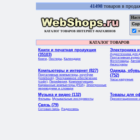
41498
товаров в прода
Наст
Сор
п
КАТАЛОГ ТОВАРОВ ИНТЕРНЕТ-МАГАЗИНОВ
КАТАЛОГ ТОВАРОВ
Книги и печатная продукция
Электроника и
(35103)
Аудиотехника для 
Портативная аудио
Книги
,
Постеры
,
Календари
Фототовары
,
Автом
Аксессуары
Компьютеры и интернет (827)
Одежда, обувь
Портативные компьютеры, ноутбуки
(752)
(notebook)
,
Программное обеспечение
Часы наручные
(софт)
,
Периферия
,
Комплектующие
,
Карманные компьютеры (PDA)
,
Электронные
переводчики и словари
Музыка и видео (132)
Товары для оф
Фильмы
,
Музыкальные инструменты
Презентационное 
Связь (79)
Сотовая связь
,
Радиосвязь