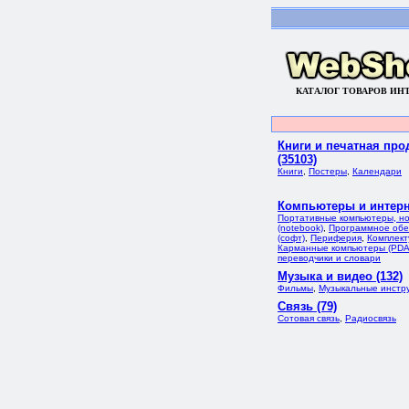
КАТАЛОГ ТОВАРОВ ИН
Книги и печатная про
(35103)
Книги
,
Постеры
,
Календари
Компьютеры и интерне
Портативные компьютеры, но
(notebook)
,
Программное обе
(софт)
,
Периферия
,
Комплек
Карманные компьютеры (PDA
переводчики и словари
Музыка и видео (132)
Фильмы
,
Музыкальные инстр
Связь (79)
Сотовая связь
,
Радиосвязь