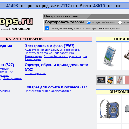
41498
товаров в продаже и
2117
нет. Всего:
43615
товаров.
Настройки системы
Сортировать товары
по дате добавления
в ал
помещать товары, которых нет в продаже в конец списка
ТЕРНЕТ-МАГАЗИНОВ
КАТАЛОГ ТОВАРОВ
НОВИН
дукция
Электроника и фото (3563)
Аудиотехника для дома
,
Видеотехника
,
Портативная аудио-, видеотехника
,
Фототовары
,
Автомобильное аудио и видео
,
Аксессуары
т (827)
Одежда, обувь и принадлежности
утбуки
(752)
спечение
Часы наручные
тующие
,
)
,
Электронные
Товары для офиса и бизнеса (113)
ументы
Презентационное оборудование
ЗНАКОМИ