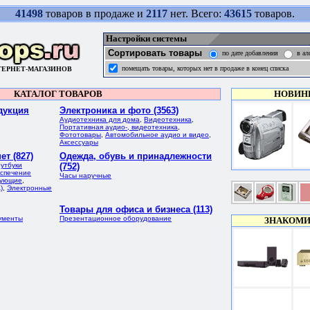
41498
товаров в продаже и
2117
нет. Всего:
43615
товаров.
Настройки системы
Сортировать товары
по дате добавления
в ал
помещать товары, которых нет в продаже в конец списка
ТЕРНЕТ-МАГАЗИНОВ
КАТАЛОГ ТОВАРОВ
НОВИН
дукция
Электроника и фото (3563)
Аудиотехника для дома
,
Видеотехника
,
Портативная аудио-, видеотехника
,
Фототовары
,
Автомобильное аудио и видео
,
Аксессуары
т (827)
Одежда, обувь и принадлежности
утбуки
(752)
спечение
Часы наручные
тующие
,
)
,
Электронные
Товары для офиса и бизнеса (113)
ументы
Презентационное оборудование
ЗНАКОМИ