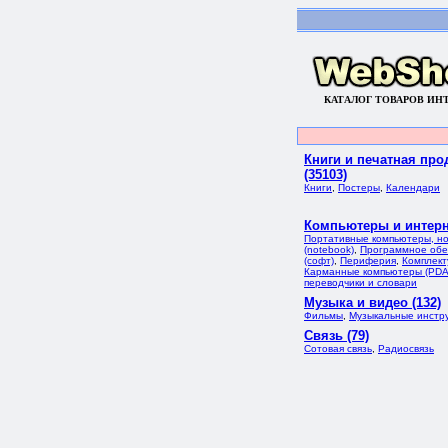
КАТАЛОГ ТОВАРОВ ИН
Книги и печатная про
(35103)
Книги
,
Постеры
,
Календари
Компьютеры и интерне
Портативные компьютеры, но
(notebook)
,
Программное обе
(софт)
,
Периферия
,
Комплек
Карманные компьютеры (PDA
переводчики и словари
Музыка и видео (132)
Фильмы
,
Музыкальные инстр
Связь (79)
Сотовая связь
,
Радиосвязь