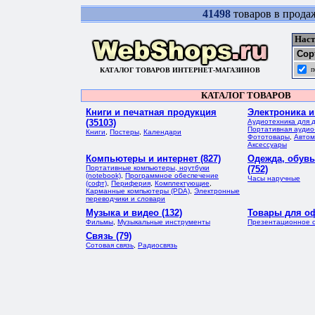
41498
товаров в прода
Наст
Сор
п
КАТАЛОГ ТОВАРОВ ИНТЕРНЕТ-МАГАЗИНОВ
КАТАЛОГ ТОВАРОВ
Книги и печатная продукция
Электроника и
(35103)
Аудиотехника для 
Портативная аудио
Книги
,
Постеры
,
Календари
Фототовары
,
Автом
Аксессуары
Компьютеры и интернет (827)
Одежда, обувь
Портативные компьютеры, ноутбуки
(752)
(notebook)
,
Программное обеспечение
Часы наручные
(софт)
,
Периферия
,
Комплектующие
,
Карманные компьютеры (PDA)
,
Электронные
переводчики и словари
Музыка и видео (132)
Товары для оф
Фильмы
,
Музыкальные инструменты
Презентационное 
Связь (79)
Сотовая связь
,
Радиосвязь