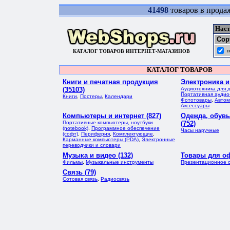
41498
товаров в прода
Наст
Сор
п
КАТАЛОГ ТОВАРОВ ИНТЕРНЕТ-МАГАЗИНОВ
КАТАЛОГ ТОВАРОВ
Книги и печатная продукция
Электроника и
(35103)
Аудиотехника для 
Портативная аудио
Книги
,
Постеры
,
Календари
Фототовары
,
Автом
Аксессуары
Компьютеры и интернет (827)
Одежда, обувь
Портативные компьютеры, ноутбуки
(752)
(notebook)
,
Программное обеспечение
Часы наручные
(софт)
,
Периферия
,
Комплектующие
,
Карманные компьютеры (PDA)
,
Электронные
переводчики и словари
Музыка и видео (132)
Товары для оф
Фильмы
,
Музыкальные инструменты
Презентационное 
Связь (79)
Сотовая связь
,
Радиосвязь