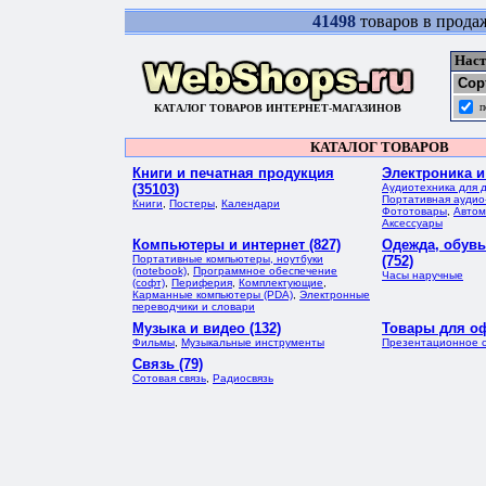
41498
товаров в прода
Наст
Сор
п
КАТАЛОГ ТОВАРОВ ИНТЕРНЕТ-МАГАЗИНОВ
КАТАЛОГ ТОВАРОВ
Книги и печатная продукция
Электроника и
(35103)
Аудиотехника для 
Портативная аудио
Книги
,
Постеры
,
Календари
Фототовары
,
Автом
Аксессуары
Компьютеры и интернет (827)
Одежда, обувь
Портативные компьютеры, ноутбуки
(752)
(notebook)
,
Программное обеспечение
Часы наручные
(софт)
,
Периферия
,
Комплектующие
,
Карманные компьютеры (PDA)
,
Электронные
переводчики и словари
Музыка и видео (132)
Товары для оф
Фильмы
,
Музыкальные инструменты
Презентационное 
Связь (79)
Сотовая связь
,
Радиосвязь